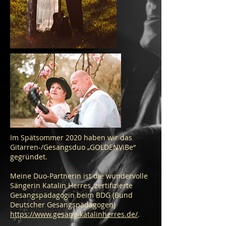
Im Spätsommer 2020 haben wir das
Gitarren-/Gesangsduo „GOLDENViBe“
gegründet.
Meine Duo-Partnerin ist die wundervolle
Sängerin Katalin Herres, zertifizierte
Gesangspädagogin beim BDG (Bund
Deutscher Gesangspädagogen)
https://www.gesang-katalinherres.de/
.