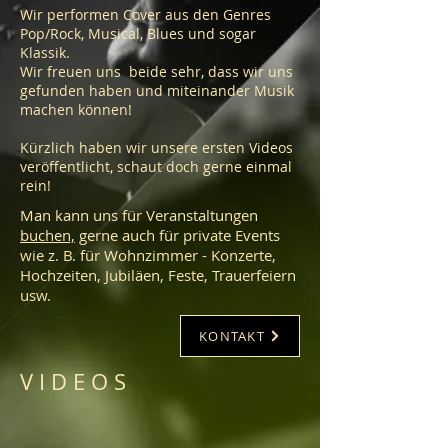
Wir performen Cover aus den Genres
Pop/Rock, Musical, Blues und sogar
Klassik.
Wir freuen uns beide sehr, dass wir uns
gefunden haben und miteinander Musik
machen können!
Kürzlich haben wir unsere ersten Videos
veröffentlicht, schaut doch gerne einmal
rein!
Man kann uns für Veranstaltungen
buchen,
gerne auch für private Events
wie z. B. für Wohnzimmer - Konzerte,
Hochzeiten, Jubiläen, Feste, Trauerfeiern
usw.
KONTAKT
V I D E O S